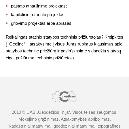
pastato atnaujinimo projektas;
kapitalinio remonto projektas;
griovimo projektas arba aprašas.
Reikalingas statinio statybos techninis prižiūrėtojas? Kreipkitės
į „Geoline“ – atsakysime į visus Jums rūpimus klausimus apie
statybos techninę priežiūrą ir pasirūpinsime sklandžia statybų
eiga, prižiūrima techninio prižiūrėtojo.
2019 © UAB „
Geodezijos linija
“. Visos teisės saugomos.
Mokėjimo grąžinimas
.
Atsakomybės apribojimas.
Kadastriniai matavimai
,
geodeziniai matavimai
,
topografinės