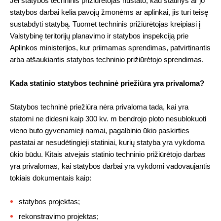
Jei statybos techninis prižiūrėtojas nustato, kad statinys ar jo
statybos darbai kelia pavojų žmonėms ar aplinkai, jis turi teisę
sustabdyti statybą. Tuomet techninis prižiūrėtojas kreipiasi į
Valstybinę teritorijų planavimo ir statybos inspekciją prie
Aplinkos ministerijos, kur priimamas sprendimas, patvirtinantis
arba atšaukiantis statybos techninio prižiūrėtojo sprendimas.
Kada statinio statybos techninė priežiūra yra privaloma?
Statybos techninė priežiūra nėra privaloma tada, kai yra
statomi ne didesni kaip 300 kv. m bendrojo ploto nesublokuoti
vieno buto gyvenamieji namai, pagalbinio ūkio paskirties
pastatai ar nesudėtingieji statiniai, kurių statyba yra vykdoma
ūkio būdu. Kitais atvejais statinio techninio prižiūrėtojo darbas
yra privalomas, kai statybos darbai yra vykdomi vadovaujantis
tokiais dokumentais kaip:
statybos projektas;
rekonstravimo projektas;