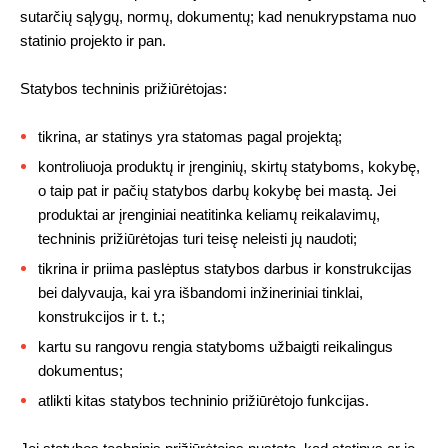
sutarčių sąlygų, normų, dokumentų; kad nenukrypstama nuo
statinio projekto ir pan.
Statybos techninis prižiūrėtojas:
tikrina, ar statinys yra statomas pagal projektą;
kontroliuoja produktų ir įrenginių, skirtų statyboms, kokybę,
o taip pat ir pačių statybos darbų kokybę bei mastą. Jei
produktai ar įrenginiai neatitinka keliamų reikalavimų,
techninis prižiūrėtojas turi teisę neleisti jų naudoti;
tikrina ir priima paslėptus statybos darbus ir konstrukcijas
bei dalyvauja, kai yra išbandomi inžineriniai tinklai,
konstrukcijos ir t. t.;
kartu su rangovu rengia statyboms užbaigti reikalingus
dokumentus;
atlikti kitas statybos techninio prižiūrėtojo funkcijas.