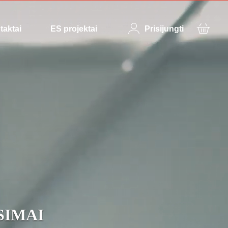
taktai
ES projektai
Prisijungti
SIMAI