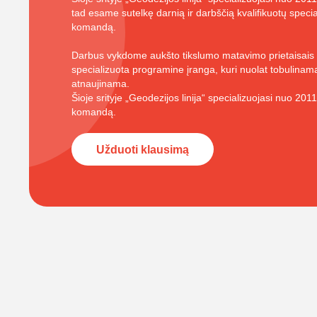
tad esame sutelkę darnią ir darbščią kvalifikuotų specia
komandą.
Darbus vykdome aukšto tikslumo matavimo prietaisais 
specializuota programine įranga, kuri nuolat tobulinama
atnaujinama.
Šioje srityje „Geodezijos linija“ specializuojasi nuo 201
komandą.
Užduoti klausimą