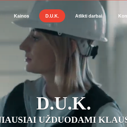
Kainos
D.U.K.
Atlikti darbai
Kon
D.U.K.
IAUSIAI UŽDUODAMI KLAU