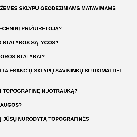
 ŽEMĖS SKLYPŲ GEODEZINIAMS MATAVIMAMS
ECHNINĮ PRIŽIŪRĖTOJĄ?
S STATYBOS SĄLYGOS?
VOROS STATYBAI?
LIA ESANČIŲ SKLYPŲ SAVININKŲ SUTIKIMAI DĖL
TI TOPOGRAFINĘ NUOTRAUKĄ?
LAUGOS?
A Į JŪSŲ NURODYTĄ TOPOGRAFINĖS