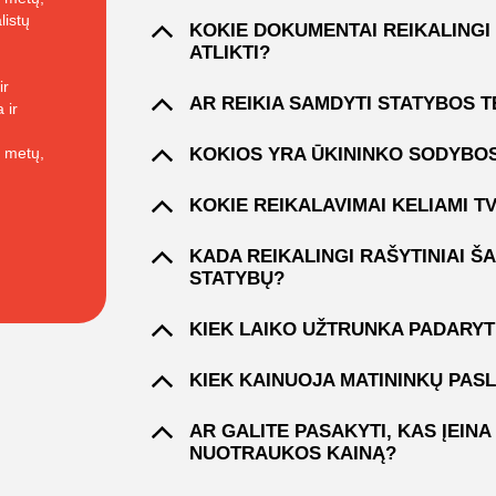
listų
KOKIE DOKUMENTAI REIKALINGI
ATLIKTI?
ir
AR REIKIA SAMDYTI STATYBOS T
 ir
1 metų,
KOKIOS YRA ŪKININKO SODYBO
KOKIE REIKALAVIMAI KELIAMI T
KADA REIKALINGI RAŠYTINIAI ŠA
STATYBŲ?
KIEK LAIKO UŽTRUNKA PADARY
KIEK KAINUOJA MATININKŲ PAS
AR GALITE PASAKYTI, KAS ĮEIN
NUOTRAUKOS KAINĄ?