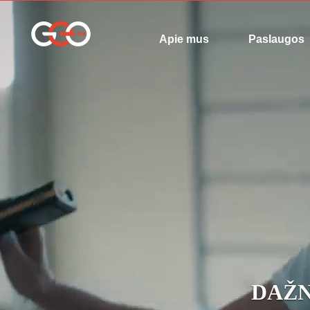
Apie mus
Paslaugos
DAŽN