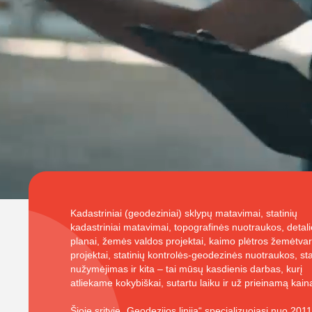
Kadastriniai (geodeziniai) sklypų matavimai, statinių
kadastriniai matavimai, topografinės nuotraukos, detalie
planai, žemės valdos projektai, kaimo plėtros žemėtva
projektai, statinių kontrolės-geodezinės nuotraukos, sta
nužymėjimas ir kita – tai mūsų kasdienis darbas, kurį
atliekame kokybiškai, sutartu laiku ir už prieinamą kain
Šioje srityje „Geodezijos linija“ specializuojasi nuo 201