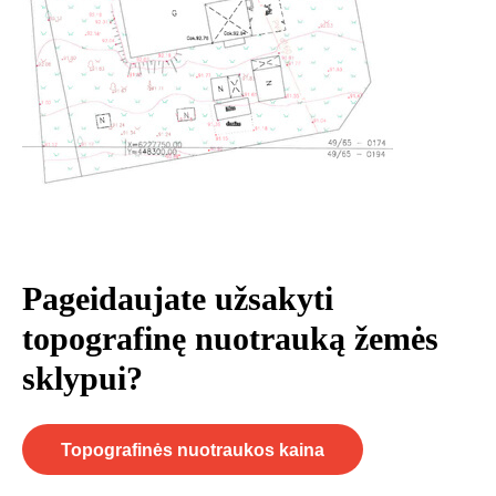
Pageidaujate užsakyti
topografinę nuotrauką žemės
sklypui?
Topografinės nuotraukos kaina