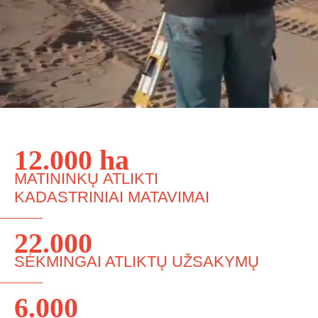
12.000 ha
MATININKŲ ATLIKTI
KADASTRINIAI MATAVIMAI
22.000
SĖKMINGAI ATLIKTŲ UŽSAKYMŲ
6.000