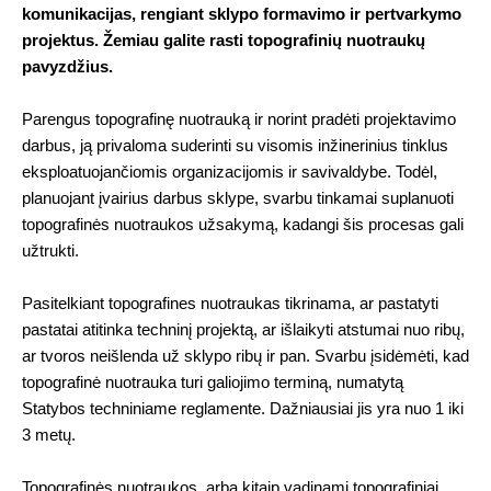
komunikacijas, rengiant sklypo formavimo ir pertvarkymo
projektus. Žemiau galite rasti topografinių nuotraukų
pavyzdžius.
Parengus topografinę nuotrauką ir norint pradėti projektavimo
darbus, ją privaloma suderinti su visomis inžinerinius tinklus
eksploatuojančiomis organizacijomis ir savivaldybe. Todėl,
planuojant įvairius darbus sklype, svarbu tinkamai suplanuoti
topografinės nuotraukos užsakymą, kadangi šis procesas gali
užtrukti.
Pasitelkiant topografines nuotraukas tikrinama, ar pastatyti
pastatai atitinka techninį projektą, ar išlaikyti atstumai nuo ribų,
ar tvoros neišlenda už sklypo ribų ir pan. Svarbu įsidėmėti, kad
topografinė nuotrauka turi galiojimo terminą, numatytą
Statybos techniniame reglamente. Dažniausiai jis yra nuo 1 iki
3 metų.
Topografinės nuotraukos, arba kitaip vadinami topografiniai