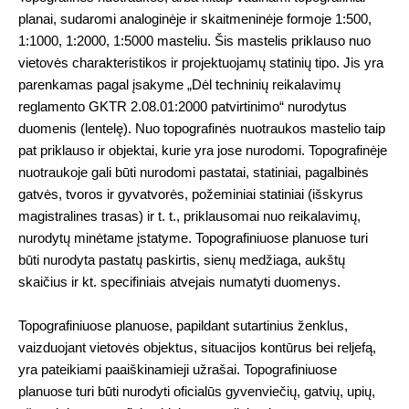
planai, sudaromi analoginėje ir skaitmeninėje formoje 1:500,
1:1000, 1:2000, 1:5000 masteliu. Šis mastelis priklauso nuo
vietovės charakteristikos ir projektuojamų statinių tipo. Jis yra
parenkamas pagal įsakyme „Dėl techninių reikalavimų
reglamento GKTR 2.08.01:2000 patvirtinimo“ nurodytus
duomenis (lentelę). Nuo topografinės nuotraukos mastelio taip
pat priklauso ir objektai, kurie yra jose nurodomi. Topografinėje
nuotraukoje gali būti nurodomi pastatai, statiniai, pagalbinės
gatvės, tvoros ir gyvatvorės, požeminiai statiniai (išskyrus
magistralines trasas) ir t. t., priklausomai nuo reikalavimų,
nurodytų minėtame įstatyme. Topografiniuose planuose turi
būti nurodyta pastatų paskirtis, sienų medžiaga, aukštų
skaičius ir kt. specifiniais atvejais numatyti duomenys.
Topografiniuose planuose, papildant sutartinius ženklus,
vaizduojant vietovės objektus, situacijos kontūrus bei reljefą,
yra pateikiami paaiškinamieji užrašai. Topografiniuose
planuose turi būti nurodyti oficialūs gyvenviečių, gatvių, upių,