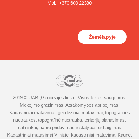
Mob.
+370 600 22380
Žemėlapyje
2019 © UAB „
Geodezijos linija
“. Visos teisės saugomos.
Mokėjimo grąžinimas
.
Atsakomybės apribojimas.
Kadastriniai matavimai
,
geodeziniai matavimai
,
topografinės
nuotraukos
,
topografinė nuotrauka
,
teritorijų planavimas
,
matininkai
,
namo pridavimas ir statybos užbaigimas
.
Kadastriniai matavimai Vilniuje
,
kadastriniai matavimai Kaune
,