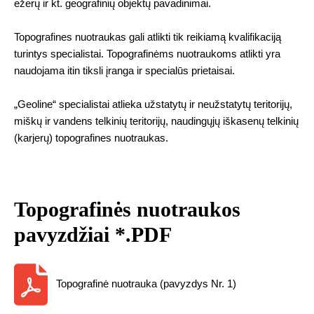
ežerų ir kt. geografinių objektų pavadinimai.
Topografines nuotraukas gali atlikti tik reikiamą kvalifikaciją
turintys specialistai. Topografinėms nuotraukoms atlikti yra
naudojama itin tiksli įranga ir specialūs prietaisai.
„Geoline“ specialistai atlieka užstatytų ir neužstatytų teritorijų,
miškų ir vandens telkinių teritorijų, naudingųjų iškasenų telkinių
(karjerų) topografines nuotraukas.
Topografinės nuotraukos
pavyzdžiai *.PDF
Topografinė nuotrauka (pavyzdys Nr. 1)