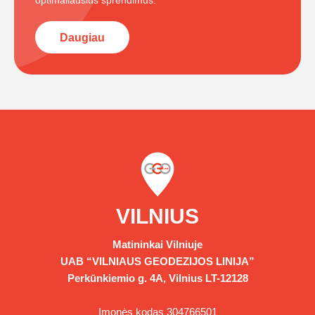
optimaliausius sprendimus.
Daugiau
VILNIUS
Matininkai Vilniuje
UAB “VILNIAUS GEODEZIJOS LINIJA”
Perkūnkiemio g. 4A, Vilnius LT-12128
Įmonės kodas 304766501