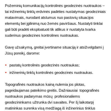
Požeminių komunikacijų kontrolinės geodezinės nuotraukos –
tai inžinerinių tinklų erdvinės padėties nustatymas geodeziniais
matavimais, nurodant atstumus nuo pastovių situacijos
elementų bei įgilinimą nuo žemės paviršiaus. Nustatyti tinklai
gali būti pradėti eksploatuoti tik atlikus ir nustatyta tvarka
suderinus geodezines kontrolines nuotraukas.
Gavę užsakymą, greitai įvertiname situaciją ir atsižvelgdami į
Jūsų poreikį, darome:
pastatų kontrolinės geodezinės nuotraukas;
inžinerinių tinklų kontrolinės geodezinės nuotraukas.
Topografinės nuotraukos kainą nulemia jos plotas,
pageidaujamas pateikimo greitis. Dažniausiai topografinės
nuotraukos padarymas mūsų profesionaliems
geodezininkams užtrunka dvi savaites. Per šį laikotarpį
matininkas surenka visą medžiagą iš inžinerinius tinklus