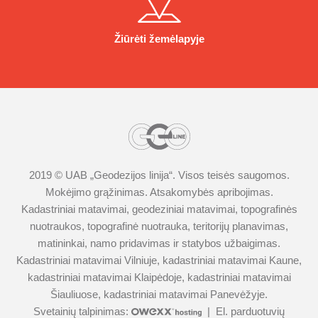
Žiūrėti žemėlapyje
2019 © UAB „
Geodezijos linija
“. Visos teisės saugomos.
Mokėjimo grąžinimas
.
Atsakomybės apribojimas.
Kadastriniai matavimai
,
geodeziniai matavimai
,
topografinės
nuotraukos
,
topografinė nuotrauka
,
teritorijų planavimas
,
matininkai
,
namo pridavimas ir statybos užbaigimas
.
Kadastriniai matavimai Vilniuje
,
kadastriniai matavimai Kaune
,
kadastriniai matavimai Klaipėdoje
,
kadastriniai matavimai
Šiauliuose
,
kadastriniai matavimai Panevėžyje
.
Svetainių talpinimas:
|
El. parduotuvių