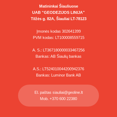
Matininkai Šiauliuose
UAB “GEODEZIJOS LINIJA”
Tilžės g. 82A, Šiauliai LT-78123
Įmonės kodas 302641399
PVM kodas: LT100008559715
A. S.: LT367180000033467256
Bankas: AB Šiaulių bankas
A.S.: LT524010044200942376
Bankas: Luminor Bank AB
El. paštas
siauliai@geoline.lt
Mob.
+370 600 22380