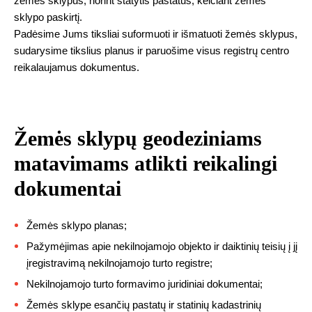
žemės sklypus, norint statytis pastatus, keičiant žemės
sklypo paskirtį.
Padėsime Jums tiksliai suformuoti ir išmatuoti žemės sklypus,
sudarysime tikslius planus ir paruošime visus registrų centro
reikalaujamus dokumentus.
Žemės sklypų geodeziniams
matavimams atlikti reikalingi
dokumentai
Žemės sklypo planas;
Pažymėjimas apie nekilnojamojo objekto ir daiktinių teisių į jį
įregistravimą nekilnojamojo turto registre;
Nekilnojamojo turto formavimo juridiniai dokumentai;
Žemės sklype esančių pastatų ir statinių kadastrinių