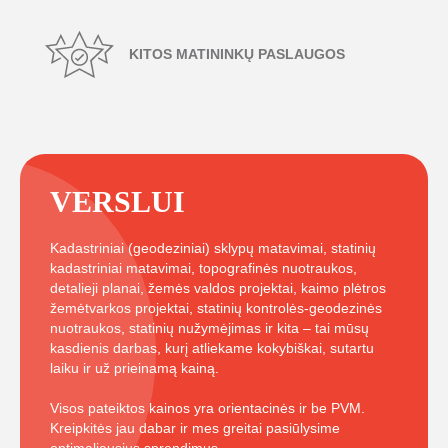
KITOS MATININKŲ PASLAUGOS
VERSLUI
Kadastriniai (geodeziniai) sklypų matavimai, statinių
kadastriniai matavimai, topografinės nuotraukos,
detalieji planai, žemės valdos projektai, kaimo plėtros
žemėtvarkos projektai, statinių kontrolės-geodezinės
nuotraukos, statinių nužymėjimas ir kita – tai mūsų
kasdienis darbas, kurį atliekame kokybiškai, sutartu
laiku ir už prieinamą kainą.
Visos pateiktos kainos yra orientacinės ir be PVM.
Kreipkitės jau dabar ir mes greitai pasiūlysime