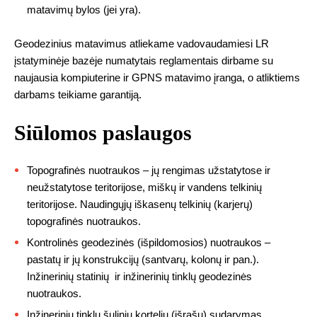
matavimų bylos (jei yra).
Geodezinius matavimus atliekame vadovaudamiesi LR
įstatyminėje bazėje numatytais reglamentais dirbame su
naujausia kompiuterine ir GPNS matavimo įranga, o atliktiems
darbams teikiame garantiją.
Siūlomos paslaugos
Topografinės nuotraukos – jų rengimas užstatytose ir
neužstatytose teritorijose, miškų ir vandens telkinių
teritorijose. Naudingųjų iškasenų telkinių (karjerų)
topografinės nuotraukos.
Kontrolinės geodezinės (išpildomosios) nuotraukos –
pastatų ir jų konstrukcijų (santvarų, kolonų ir pan.).
Inžinerinių statinių ir inžinerinių tinklų geodezinės
nuotraukos.
Inžinerinių tinklų šulinių kortelių (išrašų) sudarymas.