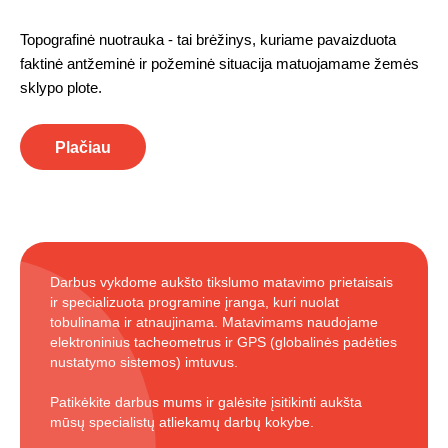
Topografinė nuotrauka - tai brėžinys, kuriame pavaizduota
faktinė antžeminė ir požeminė situacija matuojamame žemės
sklypo plote.
Plačiau
Darbus vykdome aukšto tikslumo matavimo prietaisais
ir specializuota programine įranga, kuri nuolat
tobulinama ir atnaujinama. Matavimams naudojame
elektroninius tacheometrus ir GPS (globalinės padėties
nustatymo sistemos) imtuvus.
Patikėkite darbus mums ir galėsite įsitikinti aukšta
mūsų specialistų atliekamų darbų kokybe.