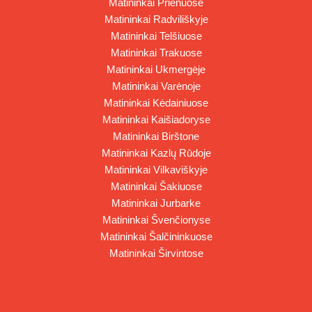
Matininkai Prienuose
Matininkai Radviliškyje
Matininkai Telšiuose
Matininkai Trakuose
Matininkai Ukmergėje
Matininkai Varėnoje
Matininkai Kėdainiuose
Matininkai Kaišiadoryse
Matininkai Birštone
Matininkai Kazlų Rūdoje
Matininkai Vilkaviškyje
Matininkai Šakiuose
Matininkai Jurbarke
Matininkai Švenčionyse
Matininkai Šalčininkuose
Matininkai Širvintose