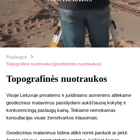
Paslaugos
Topografinė nuotrauka (geodezinės nuotraukos)
Topografinės nuotraukos
Visoje Lietuvoje privatiems ir juridiniams asmenims atliekame
geodezinius matavimus pasiūlydami aukščiausią kokybę ir
konkurencingą paslaugų kainą. Teikiame nemokamas
konsultacijas visais žemėtvarkos klausimais.
Geodezinius matavimus būtina atlikti norint parduoti ar pirkti