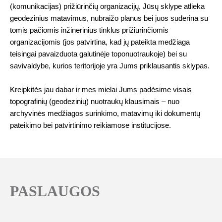
(komunikacijas) prižiūrinčių organizacijų, Jūsų sklype atlieka
geodezinius matavimus, nubraižo planus bei juos suderina su
tomis pačiomis inžinerinius tinklus prižiūrinčiomis
organizacijomis (jos patvirtina, kad jų pateikta medžiaga
teisingai pavaizduota galutinėje toponuotraukoje) bei su
savivaldybe, kurios teritorijoje yra Jums priklausantis sklypas.
Kreipkitės jau dabar ir mes mielai Jums padėsime visais
topografinių (geodezinių) nuotraukų klausimais – nuo
archyvinės medžiagos surinkimo, matavimų iki dokumentų
pateikimo bei patvirtinimo reikiamose institucijose.
PASLAUGOS