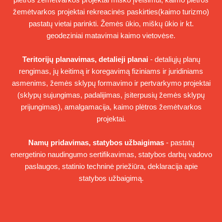
žemėtvarkos projektai rekreacinės paskirties(kaimo turizmo)
pastatų vietai parinkti. Žemės ūkio, miškų ūkio ir kt.
geodeziniai matavimai kaimo vietovėse.
Teritorijų planavimas, detalieji planai
- detaliųjų planų
rengimas, jų keitimą ir koregavimą fiziniams ir juridiniams
asmenims, žemės sklypų formavimo ir pertvarkymo projektai
(sklypų sujungimas, padalijimas, įsiterpusių žemės sklypų
prijungimas), amalgamacija, kaimo plėtros žemėtvarkos
projektai.
Namų pridavimas, statybos užbaigimas
- pastatų
energetinio naudingumo sertifikavimas, statybos darbų vadovo
paslaugos, statinio techninė priežiūra, deklaracija apie
statybos užbaigimą.