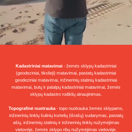
Kadastriniai matavimai
- žemės sklypų kadastriniai
(geodeziniai, tikslieji) matavimai, pastatų kadastriniai
geodeziniai matavimai, inžinerinių statinių kadastriniai
matavimai, butų ir patalpų kadastriniai matavimai, žemės
sklypų kadastro rodiklių atnaujinimas.
Topografinė nuotrauka
- topo nuotrauka žemės sklypams,
inžinerinių tinklų šulinių kortelių (išrašų) sudarymas, pastatų
ašių, inžinerinių statinių ir inžinerinių tinklų nužymėjimas
vietovėje, žemės sklypo ribų nužymėjimas vietovėje.