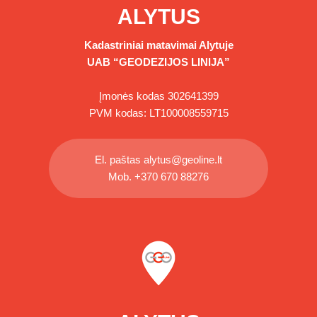
ALYTUS
Kadastriniai matavimai
Alytuje
UAB “GEODEZIJOS LINIJA”
Įmonės kodas 302641399
PVM kodas: LT100008559715
El. paštas
alytus@geoline.lt
Mob.
+370 670 88276