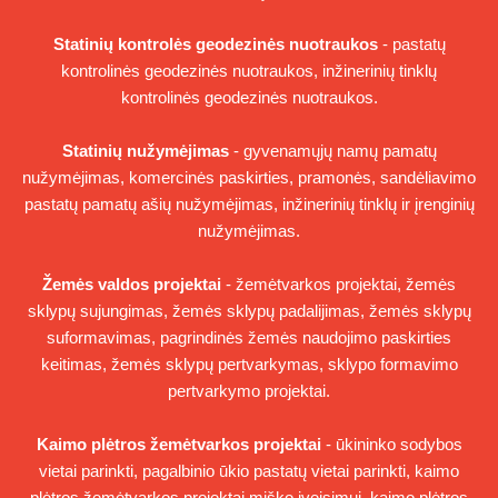
Statinių kontrolės geodezinės nuotraukos
- pastatų
kontrolinės geodezinės nuotraukos, inžinerinių tinklų
kontrolinės geodezinės nuotraukos.
Statinių nužymėjimas
- gyvenamųjų namų pamatų
nužymėjimas, komercinės paskirties, pramonės, sandėliavimo
pastatų pamatų ašių nužymėjimas, inžinerinių tinklų ir įrenginių
nužymėjimas.
Žemės valdos projektai
- žemėtvarkos projektai, žemės
sklypų sujungimas, žemės sklypų padalijimas, žemės sklypų
suformavimas, pagrindinės žemės naudojimo paskirties
keitimas, žemės sklypų pertvarkymas, sklypo formavimo
pertvarkymo projektai.
Kaimo plėtros žemėtvarkos projektai
- ūkininko sodybos
vietai parinkti, pagalbinio ūkio pastatų vietai parinkti, kaimo
plėtros žemėtvarkos projektai miško įveisimui, kaimo plėtros