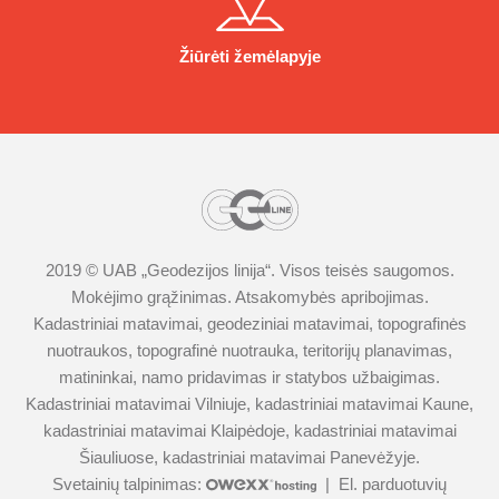
Žiūrėti žemėlapyje
2019 © UAB „
Geodezijos linija
“. Visos teisės saugomos.
Mokėjimo grąžinimas
.
Atsakomybės apribojimas.
Kadastriniai matavimai
,
geodeziniai matavimai
,
topografinės
nuotraukos
,
topografinė nuotrauka
,
teritorijų planavimas
,
matininkai
,
namo pridavimas ir statybos užbaigimas
.
Kadastriniai matavimai Vilniuje
,
kadastriniai matavimai Kaune
,
kadastriniai matavimai Klaipėdoje
,
kadastriniai matavimai
Šiauliuose
,
kadastriniai matavimai Panevėžyje
.
Svetainių talpinimas:
|
El. parduotuvių