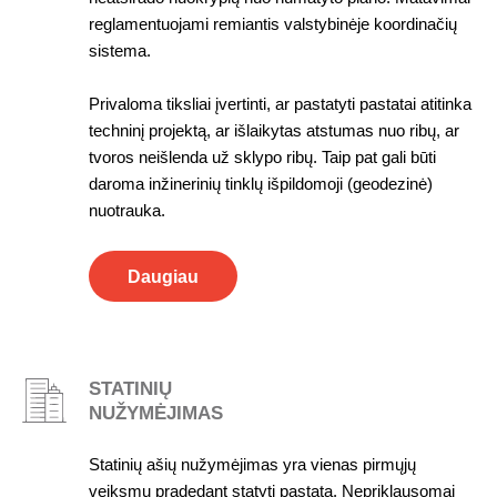
reglamentuojami remiantis valstybinėje koordinačių
sistema.
Privaloma tiksliai įvertinti, ar pastatyti pastatai atitinka
techninį projektą, ar išlaikytas atstumas nuo ribų, ar
tvoros neišlenda už sklypo ribų. Taip pat gali būti
daroma inžinerinių tinklų išpildomoji (geodezinė)
nuotrauka.
Daugiau
STATINIŲ
NUŽYMĖJIMAS
Statinių ašių nužymėjimas yra vienas pirmųjų
veiksmų pradedant statyti pastatą. Nepriklausomai