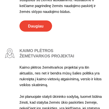
keičiame pagrindinę žemės naudojimo paskirtį ir
žemės sklypo naudojimo būdus.
Daugiau
KAIMO PLĖTROS
ŽEMĖTVARKOS PROJEKTAI
Kaimo plėtros žemėtvarkos projektai yra itin
aktualūs, nes net ir bendra mūsų šalies politika yra
nukreipta į kaimo vietovių atgaivinimą, verslo ir kitos
veiklos skatinimą.
Jei planuojate statyti ūkininko sodybą, tuomet būtina
žinoti, kad statyba žemės ūkio paskirties žemėje,
nekeičiant jos paskirties, yra leidžiama, jei statoma