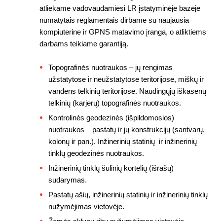
atliekame vadovaudamiesi LR įstatyminėje bazėje
numatytais reglamentais dirbame su naujausia
kompiuterine ir GPNS matavimo įranga, o atliktiems
darbams teikiame garantiją.
Topografinės nuotraukos – jų rengimas
užstatytose ir neužstatytose teritorijose, miškų ir
vandens telkinių teritorijose. Naudingųjų iškasenų
telkinių (karjerų) topografinės nuotraukos.
Kontrolinės geodezinės (išpildomosios)
nuotraukos – pastatų ir jų konstrukcijų (santvarų,
kolonų ir pan.). Inžinerinių statinių ir inžinerinių
tinklų geodezinės nuotraukos.
Inžinerinių tinklų šulinių kortelių (išrašų)
sudarymas.
Pastatų ašių, inžinerinių statinių ir inžinerinių tinklų
nužymėjimas vietovėje.