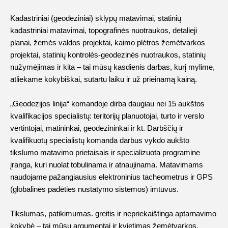
Kadastriniai (geodeziniai) sklypų matavimai, statinių
kadastriniai matavimai, topografinės nuotraukos, detalieji
planai, žemės valdos projektai, kaimo plėtros žemėtvarkos
projektai, statinių kontrolės-geodezinės nuotraukos, statinių
nužymėjimas ir kita – tai mūsų kasdienis darbas, kurį mylime,
atliekame kokybiškai, sutartu laiku ir už prieinamą kainą.
„Geodezijos linija“ komandoje dirba daugiau nei 15 aukštos
kvalifikacijos specialistų: teritorijų planuotojai, turto ir verslo
vertintojai, matininkai, geodezininkai ir kt. Darbščių ir
kvalifikuotų specialistų komanda darbus vykdo aukšto
tikslumo matavimo prietaisais ir specializuota programine
įranga, kuri nuolat tobulinama ir atnaujinama. Matavimams
naudojame pažangiausius elektroninius tacheometrus ir GPS
(globalinės padėties nustatymo sistemos) imtuvus.
Tikslumas, patikimumas. greitis ir nepriekaištinga aptarnavimo
kokybė – tai mūsų argumentai ir kvietimas žemėtvarkos,