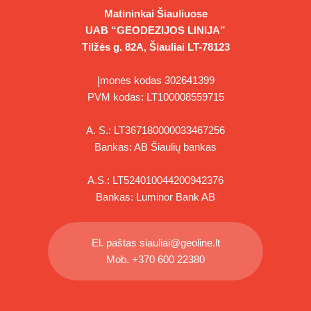
Matininkai Šiauliuose
UAB “GEODEZIJOS LINIJA”
Tilžės g. 82A, Šiauliai LT-78123
Įmonės kodas 302641399
PVM kodas: LT100008559715
A. S.: LT367180000033467256
Bankas: AB Šiaulių bankas
A.S.: LT524010044200942376
Bankas: Luminor Bank AB
El. paštas
siauliai@geoline.lt
Mob.
+370 600 22380