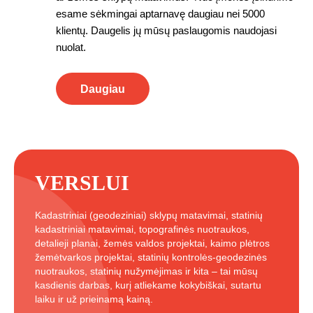
esame sėkmingai aptarnavę daugiau nei 5000
klientų. Daugelis jų mūsų paslaugomis naudojasi
nuolat.
Daugiau
VERSLUI
Kadastriniai (geodeziniai) sklypų matavimai, statinių
kadastriniai matavimai, topografinės nuotraukos,
detalieji planai, žemės valdos projektai, kaimo plėtros
žemėtvarkos projektai, statinių kontrolės-geodezinės
nuotraukos, statinių nužymėjimas ir kita – tai mūsų
kasdienis darbas, kurį atliekame kokybiškai, sutartu
laiku ir už prieinamą kainą.