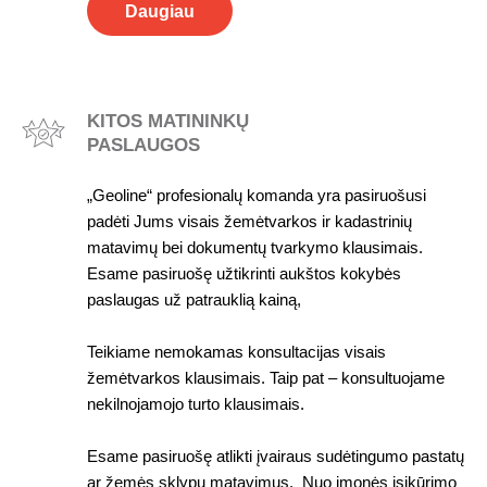
Daugiau
KITOS MATININKŲ
PASLAUGOS
„Geoline“ profesionalų komanda yra pasiruošusi
padėti Jums visais žemėtvarkos ir kadastrinių
matavimų bei dokumentų tvarkymo klausimais.
Esame pasiruošę užtikrinti aukštos kokybės
paslaugas už patrauklią kainą,
Teikiame nemokamas konsultacijas visais
žemėtvarkos klausimais. Taip pat – konsultuojame
nekilnojamojo turto klausimais.
Esame pasiruošę atlikti įvairaus sudėtingumo pastatų
ar žemės sklypų matavimus. Nuo įmonės įsikūrimo