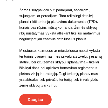
Žemės sklypai gali būti padalijami, atidalijami,
sujungiami ar perdalijam. Tam reikalingi detalieji
planai ir kiti teritorijų planavimo dokumentai (TPD),
kuriais pasirūpins mūsų komanda. Žemės sklypų
ribų nustatymas vyksta atliekant tikslius matavimus,
nagrinėjant jau esamus detaliuosius planus.
Miestuose, kaimuose ar miesteliuose nuolat vyksta
teritorinis planavimas, nes privalu atsižvelgti į esamų
statinių bei kitų žemės sklypų išplanavimą – tiksliai
išlaikyti ribas bei aplinkos formavimo reglamentus,
plėtros viziją ir strategiją. Taigi teritorijų planavimas
yra aktualus tiek privačių teritorijų, tiek ir valstybės
žemė sklypų tvarkymui.
Daugiau