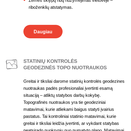
Žemės sklypų ribų nužymėjimas vietovėje –
riboženklių atstatymas.
Daugiau
STATINIŲ KONTROLĖS
GEODEZINĖS TOPO NUOTRAUKOS
Greitai ir tiksliai darome statinių kontrolės geodezines
nuotraukas padės profesionaliai įvertinti esamą
situaciją – atliktų statybos darbų kokybę.
Topografinės nuotraukos yra tie geodeziniai
matavimai, kurie atliekami baigus statyti įvairius
pastatus. Tai kontroliniai statinio matavimai, kurie
greitai ir tiksliai leidžia įvertinti, ar vykdant statybas
neatsirado nuokrypių nuo numatyto plano. Matavimai