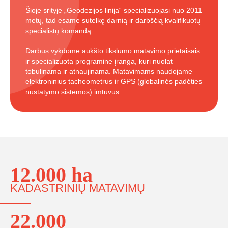
Šioje srityje „Geodezijos linija“ specializuojasi nuo 2011
metų, tad esame sutelkę darnią ir darbščią kvalifikuotų
specialistų komandą.
Darbus vykdome aukšto tikslumo matavimo prietaisais
ir specializuota programine įranga, kuri nuolat
tobulinama ir atnaujinama. Matavimams naudojame
elektroninius tacheometrus ir GPS (globalinės padėties
nustatymo sistemos) imtuvus.
12.000 ha
KADASTRINIŲ MATAVIMŲ
22.000