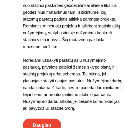
nuo statinio paskirties geodezininkai atlieka tikslius
geodezinius matavimus tam, įsitikintume, jog
statomų pastatų padėtis atitinka parengtą projektą.
Remiantis minėtuoju projektu ir atliekant statinio ašių
nužymėjimą, statybų vietoje nužymima konkreti
statinio vieta ir ašys. Šių matavimų paklaida
mažesnė nei 1 cm.
Norėdami užsakyti pastatų ašių nužymėjimo
paslaugą, privalote pateikti žemės sklypo planą ir
statinių projektą arba schemas. Tai būtina, jei
planuojate statyti naujus pastatus. Nužymėjimų darbų
nauda juntama iš karto, nes jie padeda darbininkams,
liejantiems ar montuojantiems statinio pamatus.
Nužymėjimo darbu atlikite, jei tiesiate komunikacijas
ar, pavyzdžiui, statote tvorą.
Daugiau