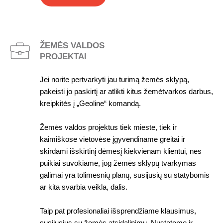
ŽEMĖS VALDOS
PROJEKTAI
Jei norite pertvarkyti jau turimą žemės sklypą,
pakeisti jo paskirtį ar atlikti kitus žemėtvarkos darbus,
kreipkitės į „Geoline“ komandą.
Žemės valdos projektus tiek mieste, tiek ir
kaimiškose vietovėse įgyvendiname greitai ir
skirdami išskirtinį dėmesį kiekvienam klientui, nes
puikiai suvokiame, jog žemės sklypų tvarkymas
galimai yra tolimesnių planų, susijusių su statybomis
ar kita svarbia veikla, dalis.
Taip pat profesionaliai išsprendžiame klausimus,
susijusius su žemės atsidalinimu. Nustatome ir