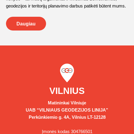
geodezijos ir teritorijų planavimo darbus patikėti būtent mums.
Daugiau
VILNIUS
Matininkai Vilniuje
UAB “VILNIAUS GEODEZIJOS LINIJA”
Perkūnkiemio g. 4A, Vilnius LT-12128
Įmonės kodas 304766501