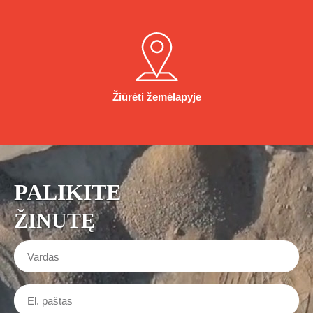
Žiūrėti žemėlapyje
PALIKITE
ŽINUTĘ