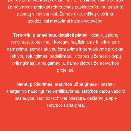
žemėtvarkos projektai rekreacinės paskirties(kaimo turizmo)
pastatų vietai parinkti. Žemės ūkio, miškų ūkio ir kt.
geodeziniai matavimai kaimo vietovėse.
Teritorijų planavimas, detalieji planai
- detaliųjų planų
rengimas, jų keitimą ir koregavimą fiziniams ir juridiniams
asmenims, žemės sklypų formavimo ir pertvarkymo projektai
(sklypų sujungimas, padalijimas, įsiterpusių žemės sklypų
prijungimas), amalgamacija, kaimo plėtros žemėtvarkos
projektai.
Namų pridavimas, statybos užbaigimas
- pastatų
energetinio naudingumo sertifikavimas, statybos darbų vadovo
paslaugos, statinio techninė priežiūra, deklaracija apie
statybos užbaigimą.