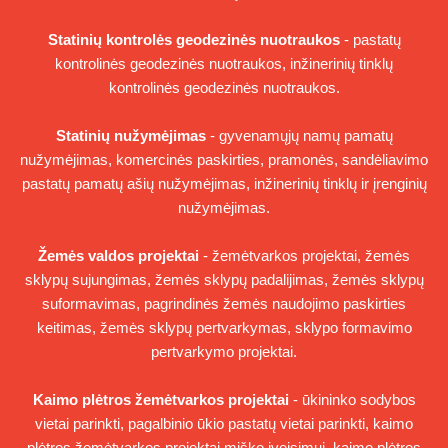
Statinių kontrolės geodezinės nuotraukos
- pastatų
kontrolinės geodezinės nuotraukos, inžinerinių tinklų
kontrolinės geodezinės nuotraukos.
Statinių nužymėjimas
- gyvenamųjų namų pamatų
nužymėjimas, komercinės paskirties, pramonės, sandėliavimo
pastatų pamatų ašių nužymėjimas, inžinerinių tinklų ir įrenginių
nužymėjimas.
Žemės valdos projektai
- žemėtvarkos projektai, žemės
sklypų sujungimas, žemės sklypų padalijimas, žemės sklypų
suformavimas, pagrindinės žemės naudojimo paskirties
keitimas, žemės sklypų pertvarkymas, sklypo formavimo
pertvarkymo projektai.
Kaimo plėtros žemėtvarkos projektai
- ūkininko sodybos
vietai parinkti, pagalbinio ūkio pastatų vietai parinkti, kaimo
plėtros žemėtvarkos projektai miško įveisimui, kaimo plėtros