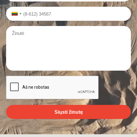
Siųsti žinutę