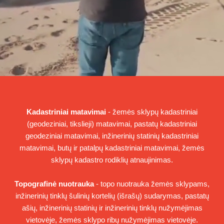
Kadastriniai matavimai
- žemės sklypų kadastriniai
(geodeziniai, tikslieji) matavimai, pastatų kadastriniai
geodeziniai matavimai, inžinerinių statinių kadastriniai
matavimai, butų ir patalpų kadastriniai matavimai, žemės
sklypų kadastro rodiklių atnaujinimas.
Topografinė nuotrauka
- topo nuotrauka žemės sklypams,
inžinerinių tinklų šulinių kortelių (išrašų) sudarymas, pastatų
ašių, inžinerinių statinių ir inžinerinių tinklų nužymėjimas
vietovėje, žemės sklypo ribų nužymėjimas vietovėje.