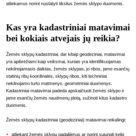
atliekamus norint nustatyti tikslius žemės sklypo duomenis.
Kas yra kadastriniai matavimai
bei kokiais atvejais jų reikia?
Žemės sklypų kadastriniai, dar kitaip geodeziniai, matavimai
yra apibrėžiami kaip veiksmai, kuriais yra identifikuojamas
nekilnojamasis daiktas, žemės sklypas, jo ribos, jame esančių
statinių ribų koordinatės, sklypų ribos, kiti techniniai
nekilnojamo turto matmenys, geometriniai duomenys.
Kadastriniai matavimai padeda apskaičiuoti žemės sklypo ir
jame esančių žemės naudmenų plotą, sužinoti kitus kadastro
duomenis.
Žemės sklypų kadastriniai (geodeziniai) matavimai reikalingi:
atliekant žemės sklypų padalijimus ar norint sujungti kelis