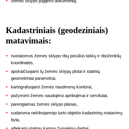
žemės sklypo įsigijimo dokumentą.
Kadastriniais (geodeziniais)
matavimais:
nustatomos žemės sklypo ribų posūkio taškų ir riboženklių
koordinatės,
apskaičiuojami tų žemės sklypų plotai ir statinių
geometriniai parametrai,
kartografuojami žemės naudmenų kontūrai,
pažymimi žemės naudojimo apribojimai ir servitutai,
parengiamas žemės sklypo planas,
sudaroma nekilnojamojo turto objekto kadastrinių matavimų
byla,
atliekami statinių kampų žymėjimo darbai,