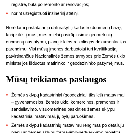
registre, butą po remonto ar renovacijos;
norint užregistruoti inžinerinį statinį.
Norėdami pastatą ar jo dalį įrašyti į kadastro duomenų bazę,
kreipkitės į mus, mes mielai pasirūpinsime geometrinių
duomenų nustatymu, planų ir kitos reikalingos dokumentacijos
parengimu. Visi mūsų įmonės darbuotojai turi kvalifikaciją
patvirtinančius Nacionalinės žemės tarnybos prie Žemės ūkio
ministerijos išduotus matininko ir geodezininko pažymėjimus.
Mūsų teikiamos paslaugos
Žemės sklypų kadastriniai (geodeziniai, tikslieji) matavimai
– gyvenamosios, žemės ūkio, komercinės, pramonės ir
sandėliavimo, visuomeninės paskirties žemės sklypų
kadastriniai matavimai, jų bylų paruošimas.
Žemės sklypų kadastrinių matavimų rengimas po detaliųjų
planų ar žemės sklypų formavimo-pertvarkymo projektų.