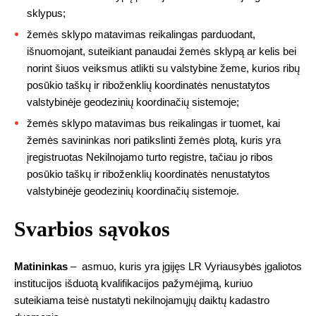
sklypus;
žemės sklypo matavimas reikalingas parduodant,
išnuomojant, suteikiant panaudai žemės sklypą ar kelis bei
norint šiuos veiksmus atlikti su valstybine žeme, kurios ribų
posūkio taškų ir riboženklių koordinatės nenustatytos
valstybinėje geodezinių koordinačių sistemoje;
žemės sklypo matavimas bus reikalingas ir tuomet, kai
žemės savininkas nori patikslinti žemės plotą, kuris yra
įregistruotas Nekilnojamo turto registre, tačiau jo ribos
posūkio taškų ir riboženklių koordinatės nenustatytos
valstybinėje geodezinių koordinačių sistemoje.
Svarbios sąvokos
Matininkas
– asmuo, kuris yra įgijęs LR Vyriausybės įgaliotos
institucijos išduotą kvalifikacijos pažymėjimą, kuriuo
suteikiama teisė nustatyti nekilnojamųjų daiktų kadastro