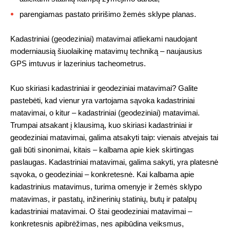
parengiamas pastato pririšimo žemės sklype planas.
Kadastriniai (geodeziniai) matavimai atliekami naudojant
moderniausią šiuolaikinę matavimų techniką – naujausius
GPS imtuvus ir lazerinius tacheometrus.
Kuo skiriasi kadastriniai ir geodeziniai matavimai? Galite
pastebėti, kad vienur yra vartojama sąvoka kadastriniai
matavimai, o kitur – kadastriniai (geodeziniai) matavimai.
Trumpai atsakant į klausimą, kuo skiriasi kadastriniai ir
geodeziniai matavimai, galima atsakyti taip: vienais atvejais tai
gali būti sinonimai, kitais – kalbama apie kiek skirtingas
paslaugas. Kadastriniai matavimai, galima sakyti, yra platesnė
sąvoka, o geodeziniai – konkretesnė. Kai kalbama apie
kadastrinius matavimus, turima omenyje ir žemės sklypo
matavimas, ir pastatų, inžinerinių statinių, butų ir patalpų
kadastriniai matavimai. O štai geodeziniai matavimai –
konkretesnis apibrėžimas, nes apibūdina veiksmus,