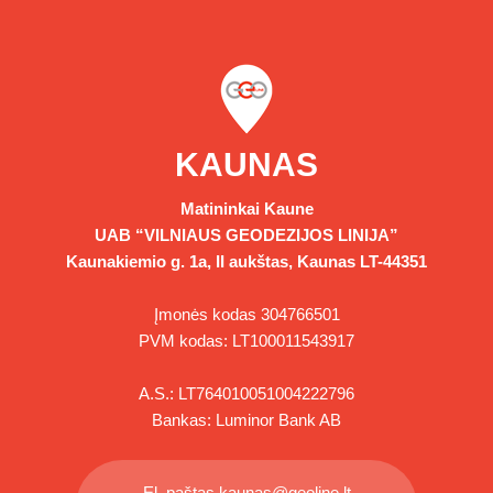
KAUNAS
Matininkai Kaune
UAB “VILNIAUS GEODEZIJOS LINIJA”
Kaunakiemio g. 1a, II aukštas, Kaunas LT-44351
Įmonės kodas 304766501
PVM kodas: LT100011543917
A.S.: LT764010051004222796
Bankas: Luminor Bank AB
El. paštas
kaunas@geoline.lt