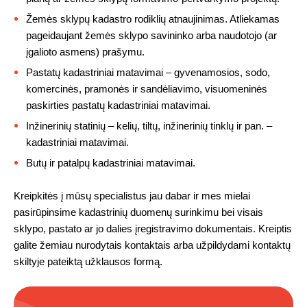
Žemės sklypų kadastro rodiklių atnaujinimas. Atliekamas
pageidaujant žemės sklypo savininko arba naudotojo (ar
įgalioto asmens) prašymu.
Pastatų kadastriniai matavimai – gyvenamosios, sodo,
komercinės, pramonės ir sandėliavimo, visuomeninės
paskirties pastatų kadastriniai matavimai.
Inžinerinių statinių – kelių, tiltų, inžinerinių tinklų ir pan. –
kadastriniai matavimai.
Butų ir patalpų kadastriniai matavimai.
Kreipkitės į mūsų specialistus jau dabar ir mes mielai
pasirūpinsime kadastrinių duomenų surinkimu bei visais
sklypo, pastato ar jo dalies įregistravimo dokumentais. Kreiptis
galite žemiau nurodytais kontaktais arba užpildydami kontaktų
skiltyje pateiktą užklausos formą.