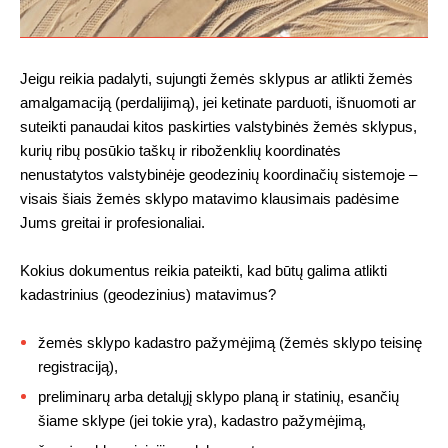
Jeigu reikia padalyti, sujungti žemės sklypus ar atlikti žemės
amalgamaciją (perdalijimą), jei ketinate parduoti, išnuomoti ar
suteikti panaudai kitos paskirties valstybinės žemės sklypus,
kurių ribų posūkio taškų ir riboženklių koordinatės
nenustatytos valstybinėje geodezinių koordinačių sistemoje –
visais šiais žemės sklypo matavimo klausimais padėsime
Jums greitai ir profesionaliai.
Kokius dokumentus reikia pateikti, kad būtų galima atlikti
kadastrinius (geodezinius) matavimus?
žemės sklypo kadastro pažymėjimą (žemės sklypo teisinę
registraciją),
preliminarų arba detalųjį sklypo planą ir statinių, esančių
šiame sklype (jei tokie yra), kadastro pažymėjimą,