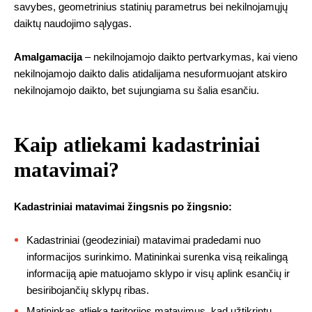
savybes, geometrinius statinių parametrus bei nekilnojamųjų
daiktų naudojimo sąlygas.
Amalgamacija
– nekilnojamojo daikto pertvarkymas, kai vieno
nekilnojamojo daikto dalis atidalijama nesuformuojant atskiro
nekilnojamojo daikto, bet sujungiama su šalia esančiu.
Kaip atliekami kadastriniai
matavimai?
Kadastriniai matavimai žingsnis po žingsnio:
Kadastriniai (geodeziniai) matavimai pradedami nuo
informacijos surinkimo. Matininkai surenka visą reikalingą
informaciją apie matuojamo sklypo ir visų aplink esančių ir
besiribojančių sklypų ribas.
Matininkas atlieka teritorijos matavimus, kad užtikrintų