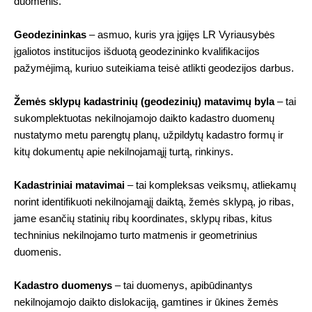
duomenis.
Geodezininkas
– asmuo, kuris yra įgijęs LR Vyriausybės
įgaliotos institucijos išduotą geodezininko kvalifikacijos
pažymėjimą, kuriuo suteikiama teisė atlikti geodezijos darbus.
Žemės sklypų kadastrinių (geodezinių) matavimų byla
– tai
sukomplektuotas nekilnojamojo daikto kadastro duomenų
nustatymo metu parengtų planų, užpildytų kadastro formų ir
kitų dokumentų apie nekilnojamąjį turtą, rinkinys.
Kadastriniai matavimai
– tai kompleksas veiksmų, atliekamų
norint identifikuoti nekilnojamąjį daiktą, žemės sklypą, jo ribas,
jame esančių statinių ribų koordinates, sklypų ribas, kitus
techninius nekilnojamo turto matmenis ir geometrinius
duomenis.
Kadastro duomenys
– tai duomenys, apibūdinantys
nekilnojamojo daikto dislokaciją, gamtines ir ūkines žemės