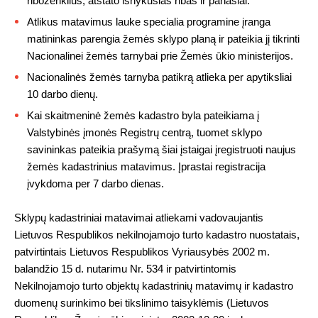
riboženklius, atstato išnykusias ribas ir panašiai.
Atlikus matavimus lauke specialia programine įranga
matininkas parengia žemės sklypo planą ir pateikia jį tikrinti
Nacionalinei žemės tarnybai prie Žemės ūkio ministerijos.
Nacionalinės žemės tarnyba patikrą atlieka per apytiksliai
10 darbo dienų.
Kai skaitmeninė žemės kadastro byla pateikiama į
Valstybinės įmonės Registrų centrą, tuomet sklypo
savininkas pateikia prašymą šiai įstaigai įregistruoti naujus
žemės kadastrinius matavimus. Įprastai registracija
įvykdoma per 7 darbo dienas.
Sklypų kadastriniai matavimai atliekami vadovaujantis
Lietuvos Respublikos nekilnojamojo turto kadastro nuostatais,
patvirtintais Lietuvos Respublikos Vyriausybės 2002 m.
balandžio 15 d. nutarimu Nr. 534 ir patvirtintomis
Nekilnojamojo turto objektų kadastrinių matavimų ir kadastro
duomenų surinkimo bei tikslinimo taisyklėmis (Lietuvos