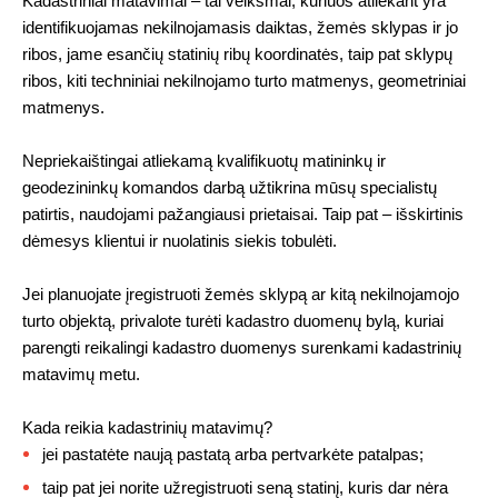
Kadastriniai matavimai – tai veiksmai, kuriuos atliekant yra
identifikuojamas nekilnojamasis daiktas, žemės sklypas ir jo
ribos, jame esančių statinių ribų koordinatės, taip pat sklypų
ribos, kiti techniniai nekilnojamo turto matmenys, geometriniai
matmenys.
Nepriekaištingai atliekamą kvalifikuotų matininkų ir
geodezininkų komandos darbą užtikrina mūsų specialistų
patirtis, naudojami pažangiausi prietaisai. Taip pat – išskirtinis
dėmesys klientui ir nuolatinis siekis tobulėti.
Jei planuojate įregistruoti žemės sklypą ar kitą nekilnojamojo
turto objektą, privalote turėti kadastro duomenų bylą, kuriai
parengti reikalingi kadastro duomenys surenkami kadastrinių
matavimų metu.
Kada reikia kadastrinių matavimų?
jei pastatėte naują pastatą arba pertvarkėte patalpas;
taip pat jei norite užregistruoti seną statinį, kuris dar nėra