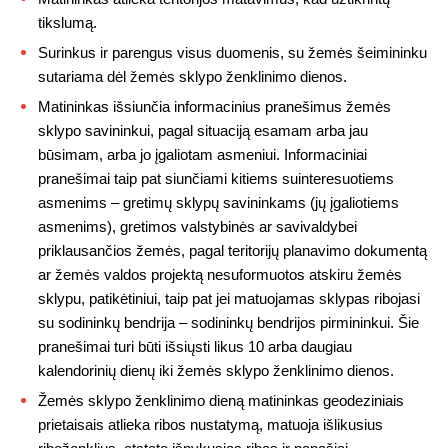
tikslumą.
Surinkus ir parengus visus duomenis, su žemės šeimininku
sutariama dėl žemės sklypo ženklinimo dienos.
Matininkas išsiunčia informacinius pranešimus žemės
sklypo savininkui, pagal situaciją esamam arba jau
būsimam, arba jo įgaliotam asmeniui. Informaciniai
pranešimai taip pat siunčiami kitiems suinteresuotiems
asmenims – gretimų sklypų savininkams (jų įgaliotiems
asmenims), gretimos valstybinės ar savivaldybei
priklausančios žemės, pagal teritorijų planavimo dokumentą
ar žemės valdos projektą nesuformuotos atskiru žemės
sklypu, patikėtiniui, taip pat jei matuojamas sklypas ribojasi
su sodininkų bendrija – sodininkų bendrijos pirmininkui. Šie
pranešimai turi būti išsiųsti likus 10 arba daugiau
kalendorinių dienų iki žemės sklypo ženklinimo dienos.
Žemės sklypo ženklinimo dieną matininkas geodeziniais
prietaisais atlieka ribos nustatymą, matuoja išlikusius