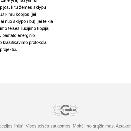
okie yra) rašytiniai
opijos, kitų žemės sklypų
sutikimų kopijos (jei
i nuo sklypo ribų); jei teikia
imo teisės liudijimo kopija;
, pastato energinio
o klasifikavimo protokolai
projektui.
ezijos linija
“. Visos teisės saugomos.
Mokėjimo grąžinimas
.
Atsakom