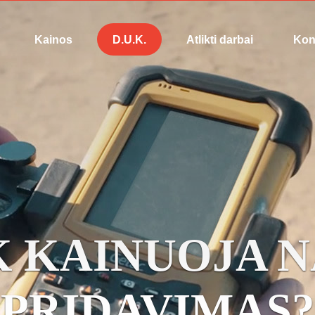
Kainos
D.U.K.
Atlikti darbai
Kon
K KAINUOJA 
PRIDAVIMAS?