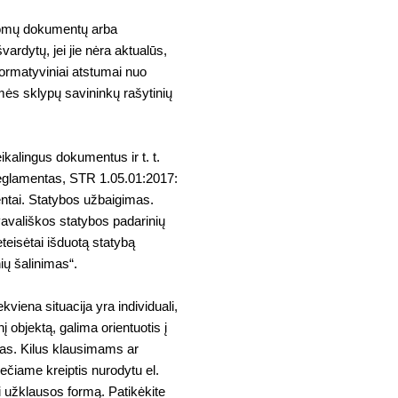
ildomų dokumentų arba
išvardytų, jei jie nėra aktualūs,
 normatyviniai atstumai nuo
emės sklypų savininkų rašytinių
kalingus dokumentus ir t. t.
reglamentas, STR 1.05.01:2017:
ntai. Statybos užbaigimas.
vališkos statybos padarinių
teisėtai išduotą statybą
ių šalinimas“.
ekviena situacija yra individuali,
į objektą, galima orientuotis į
nas. Kilus klausimams ar
čiame kreiptis nurodytu el.
ti užklausos formą. Patikėkite