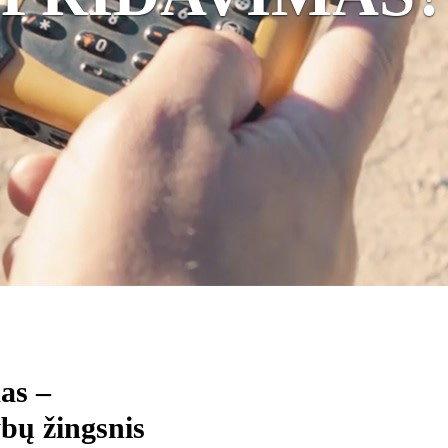
as –
ybų žingsnis