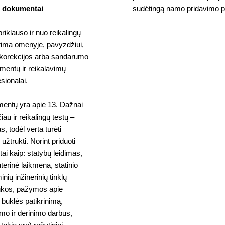
i dokumentai
sudėtingą namo pridavimo pr
iklauso ir nuo reikalingų
rima omenyje, pavyzdžiui,
to korekcijos arba sandarumo
umentų ir reikalavimų
sionalai.
mentų yra apie 13. Dažnai
iau ir reikalingų testų –
 todėl verta turėti
žtrukti. Norint priduoti
ai kaip: statybų leidimas,
terinė laikmena, statinio
ių inžinerinių tinklų
ukos, pažymos apie
 būklės patikrinimą,
mo ir derinimo darbus,