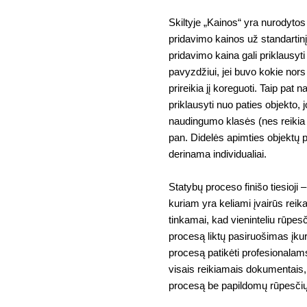
Skiltyje „Kainos“ yra nurodyto
pridavimo kainos už standartin
pridavimo kaina gali priklausyti 
pavyzdžiui, jei buvo kokie nors
prireikia jį koreguoti. Taip pat
priklausyti nuo paties objekto, 
naudingumo klasės (nes reikia
pan. Didelės apimties objektų 
derinama individualiai.
Statybų proceso finišo tiesioji
kuriam yra keliami įvairūs reika
tinkamai, kad vieninteliu rūpes
procesą liktų pasiruošimas įku
procesą patikėti profesionalams
visais reikiamais dokumentais, t
procesą be papildomų rūpesčių