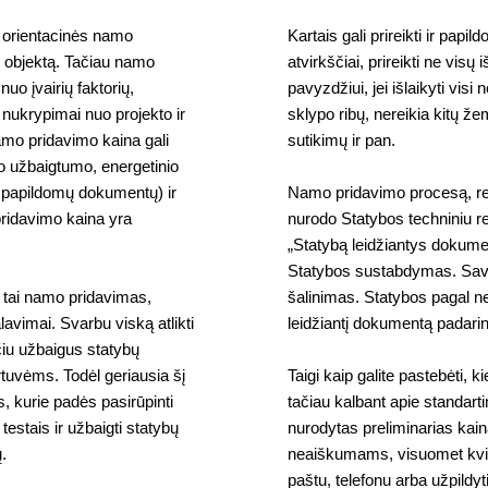
s orientacinės namo
Kartais gali prireikti ir pap
į objektą. Tačiau namo
atvirkščiai, prireikti ne visų 
nuo įvairių faktorių,
pavyzdžiui, jei išlaikyti visi
 nukrypimai nuo projekto ir
sklypo ribų, nereikia kitų ž
 namo pridavimo kaina gali
sutikimų ir pan.
jo užbaigtumo, energetinio
 papildomų dokumentų) ir
Namo pridavimo procesą, rei
pridavimo kaina yra
nurodo Statybos techniniu 
„Statybą leidžiantys dokume
Statybos sustabdymas. Sava
 – tai namo pridavimas,
šalinimas. Statybos pagal ne
lavimai. Svarbu viską atlikti
leidžiantį dokumentą padarin
čiu užbaigus statybų
rtuvėms. Todėl geriausia šį
Taigi kaip galite pastebėti, ki
, kurie padės pasirūpinti
tačiau kalbant apie standartin
estais ir užbaigti statybų
nurodytas preliminarias kai
.
neaiškumams, visuomet kvie
paštu, telefonu arba užpildy