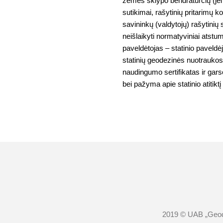
žemės sklypo bendraturčių (jei t
sutikimai, rašytinių pritarimų k
savininkų (valdytojų) rašytinių 
neišlaikyti normatyviniai atstuma
paveldėtojas – statinio paveldėj
statinių geodezinės nuotraukos
naudingumo sertifikatas ir gars
bei pažyma apie statinio atitiktį 
2019 © UAB „
Geod