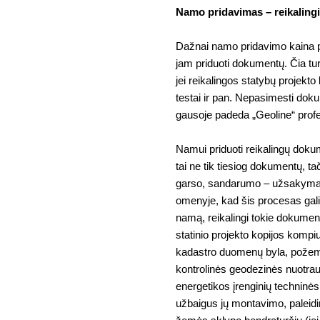
Namo pridavimas – reikaling
Dažnai namo pridavimo kaina pr
jam priduoti dokumentų. Čia tu
jei reikalingos statybų projek
testai ir pan. Nepasimesti dok
gausoje padeda „Geoline“ profe
Namui priduoti reikalingų doku
tai ne tik tiesiog dokumentų, tač
garso, sandarumo – užsakymas,
omenyje, kad šis procesas gali u
namą, reikalingi tokie dokument
statinio projekto kopijos kompiu
kadastro duomenų byla, požemin
kontrolinės geodezinės nuotra
energetikos įrenginių techninės
užbaigus jų montavimo, paleidi