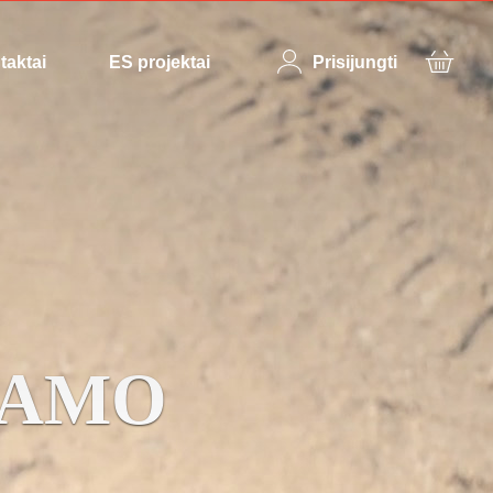
taktai
ES projektai
Prisijungti
NAMO